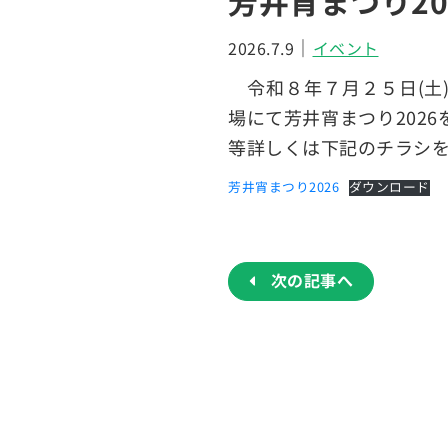
芳井宵まつり2
｜
2026.7.9
イベント
令和８年７月２５日(土
場にて芳井宵まつり202
等詳しくは下記のチラシ
芳井宵まつり2026
ダウンロード
投
稿
ナ
次の記事へ
ビ
ゲ
ー
シ
ョ
ン