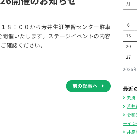
026開催のお知らせ
月
6
)１８：００から芳井生涯学習センター駐車
6を開催いたします。ステージイベントの内容
13
をご確認ください。
20
27
2026
前の記事へ
最近
矢掛
芳井
令和
ーイン
井原