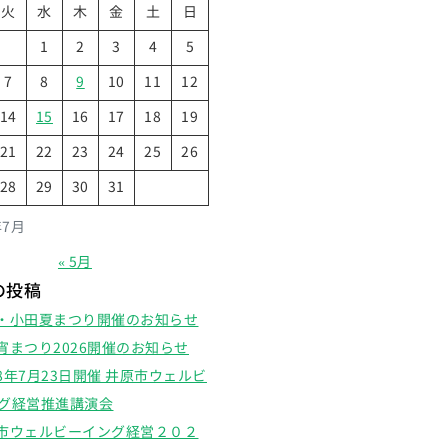
火
水
木
金
土
日
1
2
3
4
5
7
8
9
10
11
12
14
15
16
17
18
19
21
22
23
24
25
26
28
29
30
31
年7月
« 5月
の投稿
・小田夏まつり開催のお知らせ
宵まつり2026開催のお知らせ
8年7月23日開催 井原市ウェルビ
グ経営推進講演会
市ウェルビーイング経営２０２