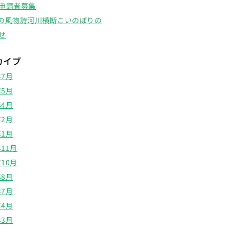
申請者募集
の風物詩河川横断こいのぼりの
せ
カイブ
年7月
年5月
年4月
年2月
年1月
年11月
年10月
年8月
年7月
年4月
年3月