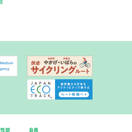
類
女性部
会員