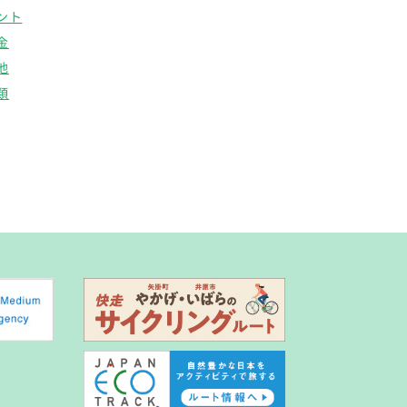
ント
金
他
類