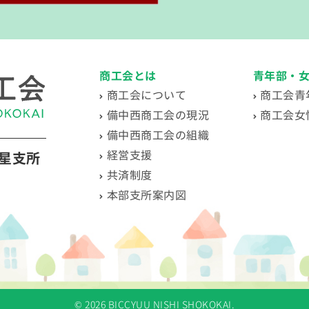
商工会とは
青年部・
商工会について
商工会青
備中西商工会の現況
商工会女
備中西商工会の組織
経営支援
星支所
共済制度
本部支所案内図
©
2026 BICCYUU NISHI SHOKOKAI.