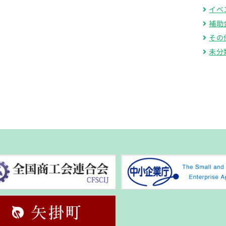
イベ
補助
その
未分