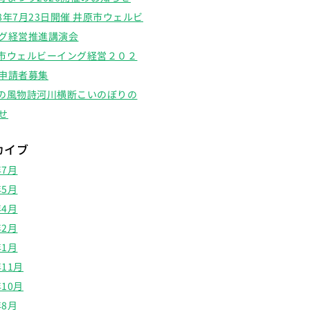
8年7月23日開催 井原市ウェルビ
グ経営推進講演会
市ウェルビーイング経営２０２
申請者募集
の風物詩河川横断こいのぼりの
せ
カイブ
年7月
年5月
年4月
年2月
年1月
年11月
年10月
年8月