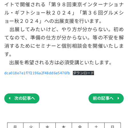
イトで開催される「第９８回東京インターナショナ
ル・ギフトショー秋２０２４」「第３６回グルメシ
ョー秋２０２４」への出展支援を行います。
出展してみたいけど、やり方が分からない。初め
てなので、準備の仕方が分からない。等の不安を解
消するためにセミナーと個別相談会を開催いたしま
す。
出展を希望される方は必須受講といたします。
dca018e7e1f7f2196a2f48dd6e5476fb
ダウンロード
投
稿
ナ
次の記事へ
前の記事へ
ビ
ゲ
ー
シ
ョ
月
火
水
木
金
土
日